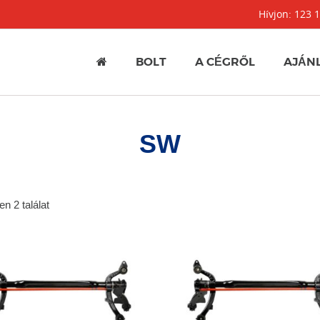
Hívjon: 123 
BOLT
A CÉGRŐL
AJÁN
SW
n 2 találat