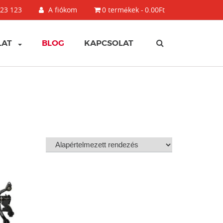
123 123
A fiókom
0 termékek
0.00Ft
LAT
BLOG
KAPCSOLAT