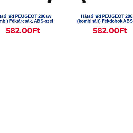
tsó híd PEUGEOT 206sw
Hátsó híd PEUGEOT 20
mbi) Féktárcsák, ABS-szel
(kombinált) Fékdobok ABS
582.00
Ft
582.00
Ft