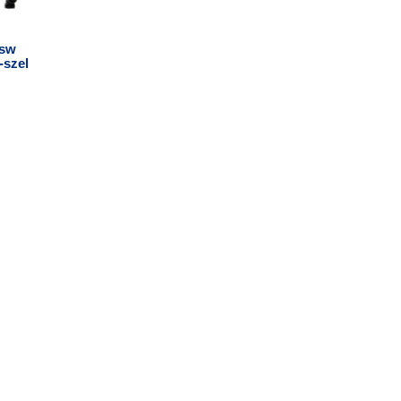
6sw
-szel