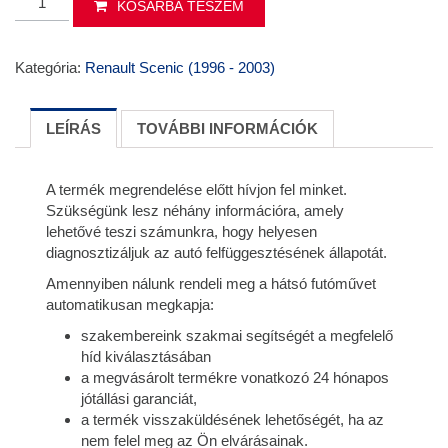
KOSÁRBA TESZEM
híd
RENAULT
MEGANE
Kategória:
Renault Scenic (1996 - 2003)
SCENIC
1
mennyiség
LEÍRÁS
TOVÁBBI INFORMÁCIÓK
A termék megrendelése előtt hívjon fel minket.
Szükségünk lesz néhány információra, amely
lehetővé teszi számunkra, hogy helyesen
diagnosztizáljuk az autó felfüggesztésének állapotát.
Amennyiben nálunk rendeli meg a hátsó futóművet
automatikusan megkapja:
szakembereink szakmai segítségét a megfelelő
híd kiválasztásában
a megvásárolt termékre vonatkozó 24 hónapos
jótállási garanciát,
a termék visszaküldésének lehetőségét, ha az
nem felel meg az Ön elvárásainak.