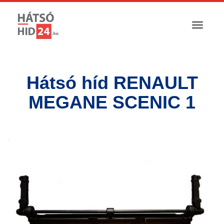
T
o
g
g
l
Hátsó híd RENAULT
e
n
MEGANE SCENIC 1
a
v
i
g
a
t
i
o
n