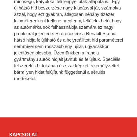
minőségű, kátyúkkal teli lengyel utak állapota is. Egy
új hátsó híd beszerzése nagy kiadással jár, számolva
azzal, hogy ezt gyakran, átlagosan néhány tízezer
kilométerenként kellene megtenni, feltételezhető, hogy
az autómárka sok felhasználója számára ez nagy
problémát jelentene. Szerencsére a Renault Scenic
hátsó hidja felújítható és a helyreállított híd paraméterei
semmivel sem rosszabb egy újnál, ugyanakkor
jelentősen olcsóbb. Üzemünkben a francia
gyártmányú autók hídjait javítuk és felújítuk. Speciális
felszerelés birtokában és szakképzett személyzettel
bármilyen hidat felújítunk függetlenül a sérülés
mértékétől.
KAPCSOLAT