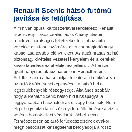
Renault Scenic hátsó futómű
javítása és felújítása
A minivan típusú karosszériával rendelkező Renault
Scenic egy tipikus családi autó. A nagy utastér
rendkívül barátságos feltételeket teremt az autó
vezetője és utasai számára, és a csomagtartó nagy
kapacitása további előnyt jelent. Az autót magas szintű
biztonság, kivételes vezetési kényelem és a kerekek
kiváló tapadása az útfelülethez jellemzi. A francia
gyártmányú autókhoz hasonlóan Renault Scenic
Achilles-sarka a hátsó hidja. Jelentősen befolyásolva
az autó kiváló menetképességeit a hátsó híd a
legsérülékenyebb részegysége. Általános szabály,
hogy a Renaut Scenic hátsó híd tűcsapágyai a
leggyorsabban használódnak el vagy besülnek. Nem
elég, hogy túlzottan érzékenyek a túlterhelésre a víz, a
só és a homok elleni védelmük többet kiván.
Természetesen az autó felfüggesztésének gyakori
meghibásodását kétségtelenül befolyásolja a rossz