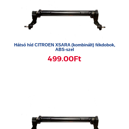
Hátsó híd CITROEN XSARA (kombinált) fékdobok,
ABS-szel
499.00
Ft