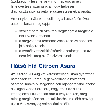
Szükségünk lesz néhány információra, amely
lehetővé teszi számunkra, hogy helyesen
diagnosztizáljuk az autó felfüggesztésének állapotát.
Amennyiben nálunk rendeli meg a hátsó futóművet
automatikusan megkapja:
szakembereink szakmai segítségét a megfelelő
híd kiválasztásában
a megvásárolt termékre vonatkozó 24 hónapos
jótállási garanciát,
a termék visszaküldésének lehetőségét, ha az
nem felel meg az Ön elvárásainak.
Hátsó híd Citroen Xsara
Az Xsara-t 2004-ig két karosszériatípusban gyártották
hatchback és kombi. A gépkocsiban alkalmazott
számos innovatív megoldás sok rajongóra talált szerte
a világon. Annak ellenére, hogy ezek az autók
kétségtelenül túl vannak már a fénykorukon, még
mindig meglepően sokkal találkozhatunk több ország
útjain és viszonylag sokan látni belőlük