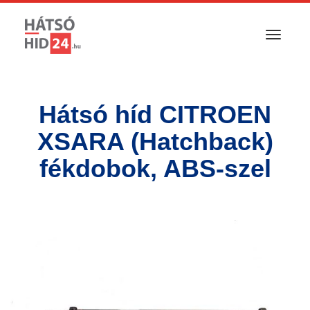
T
o
g
g
l
Hátsó híd CITROEN
e
n
XSARA (Hatchback)
a
v
fékdobok, ABS-szel
i
g
a
t
i
o
n