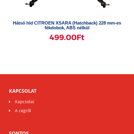
Hátsó híd CITROEN XSARA (Hatchback) 228 mm-es
fékdobok, ABS nélkül
499.00
Ft
KAPCSOLAT
Kapcsolat
A cégről
FONTOS