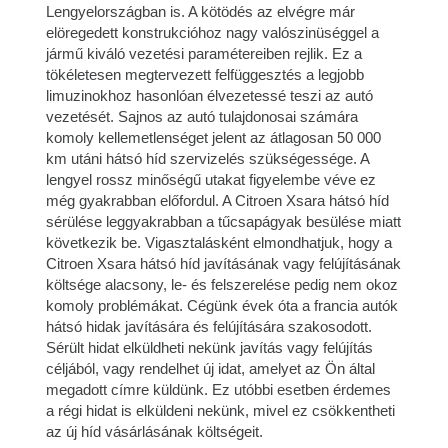
Lengyelországban is. A kötödés az elvégre már
elöregedett konstrukcióhoz nagy valószinüséggel a
jármű kiváló vezetési paramétereiben rejlik. Ez a
tökéletesen megtervezett felfüggesztés a legjobb
limuzinokhoz hasonlóan élvezetessé teszi az autó
vezetését. Sajnos az autó tulajdonosai számára
komoly kellemetlenséget jelent az átlagosan 50 000
km utáni hátsó híd szervizelés szükségessége. A
lengyel rossz minőségű utakat figyelembe véve ez
még gyakrabban előfordul. A Citroen Xsara hátsó híd
sérülése leggyakrabban a tűcsapágyak besülése miatt
következik be. Vigasztalásként elmondhatjuk, hogy a
Citroen Xsara hátsó híd javításának vagy felújításának
költsége alacsony, le- és felszerelése pedig nem okoz
komoly problémákat. Cégünk évek óta a francia autók
hátsó hidak javítására és felújítására szakosodott.
Sérült hidat elküldheti nekünk javítás vagy felújítás
céljából, vagy rendelhet új idat, amelyet az Ön által
megadott címre küldünk. Ez utóbbi esetben érdemes
a régi hidat is elküldeni nekünk, mivel ez csökkentheti
az új híd vásárlásának költségeit.