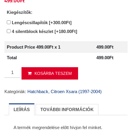
499.00
Ft
Kiegészítők:
Lengéscsillapítók
[+300.00Ft]
4 silentblock készlet
[+180.00Ft]
Product Price
499.00
Ft x 1
499.00
Ft
Total
499.00
Ft
Hátsó
KOSÁRBA TESZEM
híd
CITROEN
XSARA
Kategóriák:
Hatchback
,
Citroen Xsara (1997-2004)
(Hatchback)
fékdobok,
ABS-
LEÍRÁS
TOVÁBBI INFORMÁCIÓK
szel
mennyiség
A termék megrendelése előtt hívjon fel minket.