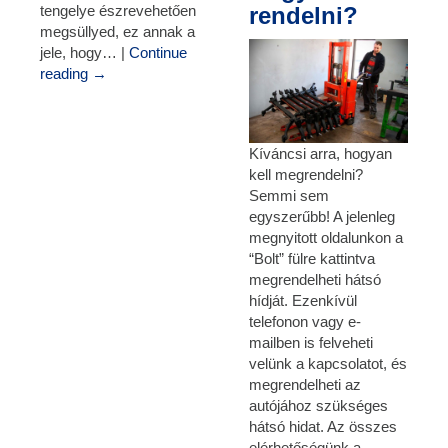
rendelni?
tengelye észrevehetően
megsüllyed, ez annak a
jele, hogy… |
Continue
reading
→
Kíváncsi arra, hogyan
kell megrendelni?
Semmi sem
egyszerűbb! A jelenleg
megnyitott oldalunkon a
“Bolt” fülre kattintva
megrendelheti hátsó
hídját. Ezenkívül
telefonon vagy e-
mailben is felveheti
velünk a kapcsolatot, és
megrendelheti az
autójához szükséges
hátsó hidat. Az összes
elérhetőségünk a