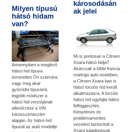
károsodásán
Milyen típusú
ak jelei
hátsó hidam
van?
Mi is pontosan a Citroen
Xsara hátsó hidja?
Amennyiben a meglévő
Akárcsak a többi francia
hátsó híd típusa
márkájú autó esetében,
ismeretlen Ön számára,
a Citroen Xsara-ban is
vagy meg akar
hátsó torziós híd került
győződni típusáról,
alkalmazásra. A torziós
legjobb módszer a
hátsó híd egyfajta hátsó
hátsó híd verziójának
felfüggesztés.
ellenőrzése a VIN
Kényelmes és
karosszériaszám
problémamentes
alapján. Az hátsó híd
vezetést biztosított a
típusát az autó modellje
Xsara tulajdonosok