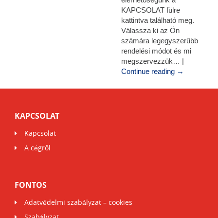
KAPCSOLAT fülre
kattintva található meg.
Válassza ki az Ön
számára legegyszerűbb
rendelési módot és mi
megszervezzük… |
Continue reading
→
KAPCSOLAT
Kapcsolat
A cégről
FONTOS
Adatvédelmi szabályzat – cookies
Szabályzat