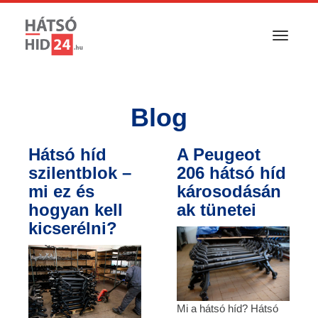
T
o
g
g
l
Blog
e
n
a
Hátsó híd
A Peugeot
v
szilentblok –
206 hátsó híd
i
g
mi ez és
károsodásán
a
hogyan kell
ak tünetei
t
kicserélni?
i
o
n
Mi a hátsó híd? Hátsó