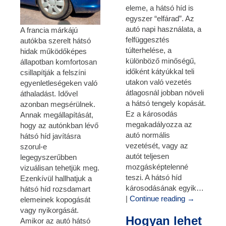
eleme, a hátsó híd is
egyszer “elfárad”. Az
autó napi használata, a
A francia márkájú
felfüggesztés
autókba szerelt hátsó
túlterhelése, a
hidak működőképes
különböző minőségű,
állapotban komfortosan
időként kátyúkkal teli
csillapítják a felszíni
utakon való vezetés
egyenletleségeken való
átlagosnál jobban növeli
áthaladást. Idővel
a hátsó tengely kopását.
azonban megsérülnek.
Ez a károsodás
Annak megállapítását,
megakadályozza az
hogy az autónkban lévő
autó normális
hátsó híd javításra
vezetését, vagy az
szorul-e
autót teljesen
legegyszerűbben
mozgásképtelenné
vizuálisan tehetjük meg.
teszi. A hátsó híd
Ezenkívül hallhatjuk a
károsodásának egyik…
hátsó híd rozsdamart
|
Continue reading
→
elemeinek kopogását
vagy nyikorgását.
Hogyan lehet
Amikor az autó hátsó