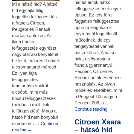
híd az autók hátsó
Mi a hátsó híd? A hátsó
felfüggesztésének egyik
híd egyfajta félig
típusa. Ez egy félig
független felfüggesztés
független felfüggesztési
a francia Citroen,
típus (a lengőkarok
Peugeot és Renault
egymástól függetlenül
márkájú autókon. Az
működnek, de egy
ilyen típusú
tengelytestel vannak
felfüggesztés egyrészt
összekötve). A hátsó
nagy utazási kényelmet
hidat elsősorban a
biztosít, másrészt növeli
francia gyártmányú
a csomagtartó méretét.
Peugeot, Citroen és
Ez ilyen fajta
Renault autók esetében
felfüggesztés
használták. Az olyan
fenntartása sokkal
modellek esetében, mint
olcsóbb, mint más
a Peugeot 106 vagy a
típusú felfüggesztések
Peugeot 206, a… |
(például a multi-link
Continue reading
→
felfüggesztés). Maga a
hátsó híd nem bonyolult
Citroen Xsara
szerkezet,… |
Continue
– hátsó híd
reading
→