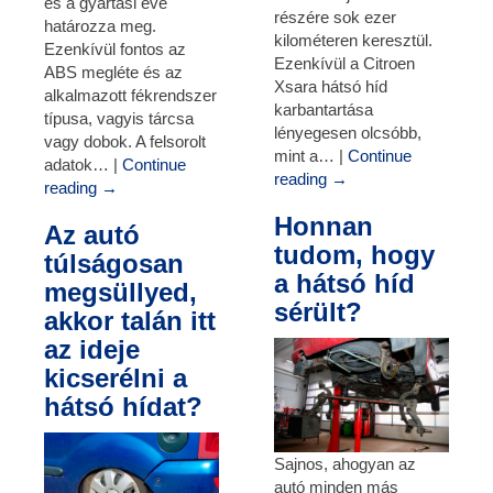
és a gyártási éve
részére sok ezer
határozza meg.
kilométeren keresztül.
Ezenkívül fontos az
Ezenkívül a Citroen
ABS megléte és az
Xsara hátsó híd
alkalmazott fékrendszer
karbantartása
típusa, vagyis tárcsa
lényegesen olcsóbb,
vagy dobok. A felsorolt
mint a… |
Continue
adatok… |
Continue
reading
→
reading
→
Honnan
Az autó
tudom, hogy
túlságosan
a hátsó híd
megsüllyed,
sérült?
akkor talán itt
az ideje
kicserélni a
hátsó hídat?
Sajnos, ahogyan az
autó minden más